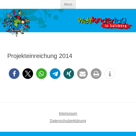
Zum Inhalt springen
Kinderrechte Salzburg
Setz dich ein für Kinderrechte!
Menü
Projekteinreichung 2014
Impressum
Datenschutzerklärung