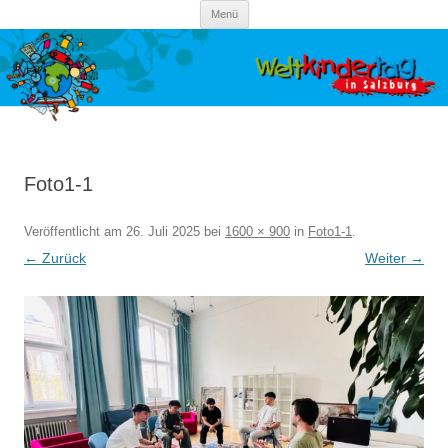
Zum Inhalt springen
Kinderrechte Salzburg
Setz dich ein für Kinderrechte!
Menü
Foto1-1
Veröffentlicht am
26. Juli 2025
bei
1600 × 900
in
Foto1-1
.
← Zurück
Weiter →